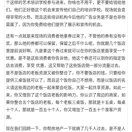
个这样的艺术培训学校参与进来，你啥也不用干，更不要给钱给他
们。他们正好借这个机会来宣传他们自己的培训学校。现场就会变
得非常的火热，而且这些培训机构今后他的广告业务是不是也非你
莫属了，因为你免费给他们提供了展示和宣传的机会。
还有一点就是来现场的消费者他拿券过来了，不管他的券有没有中
奖，那么他的券都可以保留，保留之后干什么呢，你就跟几个饭店
里提前谈好啊，凡是拿这个券过来就可以在你的饭店里面享受一个
优惠。是不是这些消费者你告诉他，他这个券还可以到你的指定饭
店去消费，享受 优惠，这又帮助了这些饭店倒一部分流量过去。
是不是饭店的老板资源又被你整合了，你不要饭店的钱，只要给你
提供三桌饭就可以了，而且这个饭你自己不想用，而是以饭店的名
义请这些周边的老板一起来聚会吃饭，大家一起共享资源。如此一
来，你又借到了这个饭店老板的影响力，你认识了周边的商家，如
果你整合五个饭店的老板，每个老板三桌饭，那就是十五桌，每桌
十个人，那就是一百五十个人，你又增加了一百五十个准客户资
源。
现在我们回顾一下，你帮房地产一下就搞了几千人过去，是不是人